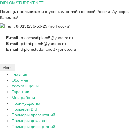
Skip
DIPLOMSTUDENT.NET
to
Помощь школьникам и студентам онлайн по всей России. Аутсорсинг
content
Качество!
тел.: 8(919)296-50-25 (по России)
E-mail:
moscowdiplom5@yandex.ru
E-mail:
piterdiplom5@yandex.ru
E-mail:
diplomstudent.net@yandex.ru
Menu
Главная
Обо мне
Услуги и цены
Гарантии
Мои работы
Преимущества
Примеры ВКР
Примеры презентаций
Примеры докладов
Примеры диссертаций