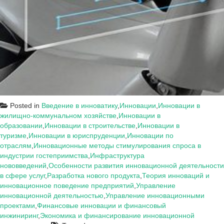
Posted in
Введение в инноватику
,
Инновации
,
Инновации в
жилищно-коммунальном хозяйстве
,
Инновации в
образовании
,
Инновации в строительстве
,
Инновации в
туризме
,
Инновации в юриспруденции
,
Инновации по
отраслям
,
Инновационные методы стимулирования спроса в
индустрии гостеприимства
,
Инфраструктура
нововведений
,
Особенности развития инновационной деятельности
в сфере услуг
,
Разработка нового продукта
,
Теория инноваций и
инновационное поведение предприятий
,
Управление
инновационной деятельностью
,
Управление инновационными
проектами
,
Финансовые инновации и финансовый
инжиниринг
,
Экономика и финансирование инновационной