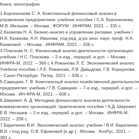
Книги, монографии
1.Бороненкова С. А. Комплексный финансовый анализ в
управлении предприятием: учебное пособие / С.А. Бороненкова,
М.В. Мельник. – Москва : ФОРУМ : ИНФРАМ, 2021. – 335 с.
2.Казакова Н. А. Бизнес-анализ и управление рисками: учебник /
Н.А. Казакова, А.Н. Иванова; под ред. д-ра экон. наук, проф. Н.А.
Казаковой. – Москва : ИНФРАМ, 2022. – 336 с.
3.Пласкова Н. С. Финансовый анализ деятельности организации:
учебник / Н.С. Пласкова. – 2-е изд., перераб. и доп. – Москва :
ИНФРА-М, 2022. – 368 с 4.Романова Л. Е. Экономический анализ:
Учебное пособие / Л.Е. Романова, Л.В. Давыдова, Г.В. Коршунова.
– Санкт-Петербург: Питер, 2021. – 336 с. –
5.Савицкая, Г. В. Комплексный анализ хозяйственной деятельности
предприятия: учебник / Г.В. Савицкая. – 7-е изд., перераб. и доп. –
Москва : ИН-ФРА-М, 2021. – 608 с.
6.Шеремет А. Д. Методика финансового анализа деятельности
коммерческих организаций: практическое пособие / А.Д. Шеремет,
Е.В. Негашев. – 2-е изд., перераб. и доп. – Москва : ИНФРА-М,
2022. – 208 с.
7.Бариленко В.И. Экономический анализ: учебник / В.И. Бариленко
В.И. / под ред. О.В. Ефимовой [и др.].- Москва : КноРус, 2021. –
381 с.