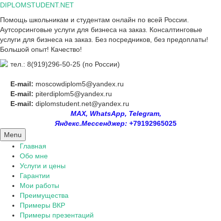
Skip
DIPLOMSTUDENT.NET
to
Помощь школьникам и студентам онлайн по всей России.
content
Аутсорсинговые услуги для бизнеса на заказ. Консалтинговые
услуги для бизнеса на заказ. Без посредников, без предоплаты!
Большой опыт! Качество!
тел.: 8(919)296-50-25 (по России)
E-mail:
moscowdiplom5@yandex.ru
E-mail:
piterdiplom5@yandex.ru
E-mail:
diplomstudent.net@yandex.ru
MAX, WhatsApp, Telegram,
Яндекс.Мессенджер:
+79192965025
Menu
Главная
Обо мне
Услуги и цены
Гарантии
Мои работы
Преимущества
Примеры ВКР
Примеры презентаций