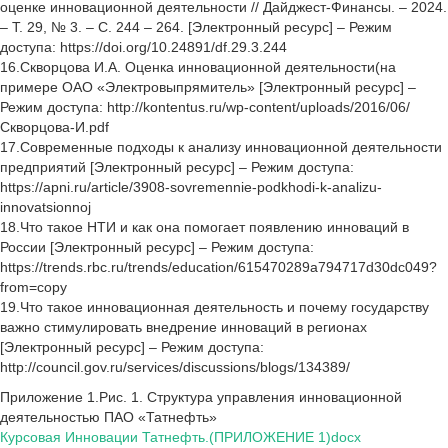
оценке инновационной деятельности // Дайджест-Финансы. – 2024.
– Т. 29, № 3. – С. 244 – 264. [Электронный ресурс] – Режим
доступа: https://doi.org/10.24891/df.29.3.244
16.Скворцова И.А. Оценка инновационной деятельности(на
примере ОАО «Электровыпрямитель» [Электронный ресурс] –
Режим доступа: http://kontentus.ru/wp-content/uploads/2016/06/
Скворцова-И.pdf
17.Современные подходы к анализу инновационной деятельности
предприятий [Электронный ресурс] – Режим доступа:
https://apni.ru/article/3908-sovremennie-podkhodi-k-analizu-
innovatsionnoj
18.Что такое НТИ и как она помогает появлению инноваций в
России [Электронный ресурс] – Режим доступа:
https://trends.rbc.ru/trends/education/615470289a794717d30dc049?
from=copy
19.Что такое инновационная деятельность и почему государству
важно стимулировать внедрение инноваций в регионах
[Электронный ресурс] – Режим доступа:
http://council.gov.ru/services/discussions/blogs/134389/
Приложение 1.Рис. 1. Структура управления инновационной
деятельностью ПАО «Татнефть»
Курсовая Инновации Татнефть.(ПРИЛОЖЕНИЕ 1)docx