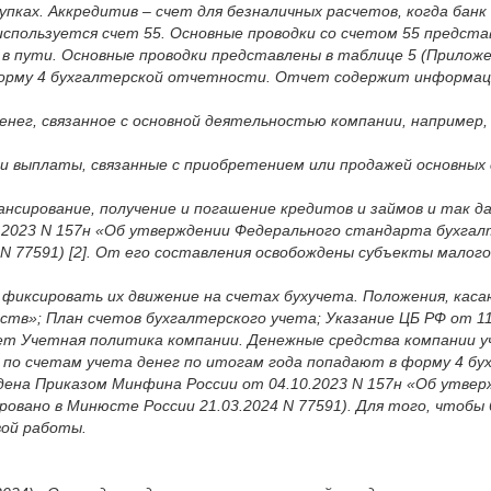
купках. Аккредитив – счет для безналичных расчетов, когда бан
используется счет 55. Основные проводки со счетом 55 предста
в пути. Основные проводки представлены в таблице 5 (Приложе
форму 4 бухгалтерской отчетности. Отчет содержит информац
нег, связанное с основной деятельностью компании, например,
и выплаты, связанные с приобретением или продажей основных 
сирование, получение и погашение кредитов и займов и так да
2023 N 157н «Об утверждении Федерального стандарта бухгалт
N 77591) [2]. От его составления освобождены субъекты мало
фиксировать их движение на счетах бухучета. Положения, каса
ств»; План счетов бухгалтерского учета; Указание ЦБ РФ от 11
т Учетная политика компании. Денежные средства компании учи
ия по счетам учета денег по итогам года попадают в форму 4
ена Приказом Минфина России от 04.10.2023 N 157н «Об утве
ровано в Минюсте России 21.03.2024 N 77591). Для того, чтоб
вой работы.