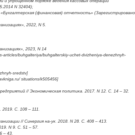
ами и упрощенном порядке ведения кассовых операций
.2014 N 32404);
3 «Бухгалтерская (финансовая) отчетность» (Зарегистрировано
низациях», 2022, N 5.
низациях», 2023, N 14
rticles/buhgalteriya/buhgalterskiy-uchet-dvizheniya-denezhnyh-
zhnyh-sredstv]
niga.ru/ situations/k505456]
риятий // Экономическая политика. 2017. N 12. С. 14 – 32.
019. С. 108 – 111.
ации // Синергия на-ук. 2018. N 28. С. 408 – 413.
. N 9. С. 51 – 57.
 – 43.