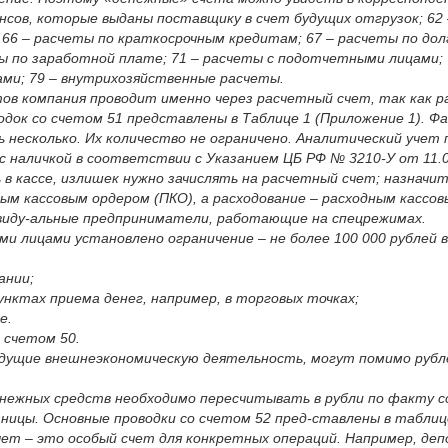
нсов, которые выданы поставщику в счет будущих отгрузок; 62 
66 – расчеты по краткосрочным кредитам; 67 – расчеты по дол
ы по заработной плате; 71 – расчеты с подотчетными лицами; 7
ами; 79 – внутрихозяйственные расчеты.
тов компания проводит именно через расчетный счет, так как р
одок со счетом 51 представлены в Таблице 1 (Приложение 1). 
 несколько. Их количество не ограничено. Аналитический учет 
 с наличкой в соответствии с Указанием ЦБ РФ № 3210-У от 11.
 кассе, излишек нужно зачислять на расчетный счет; назначит
ным кассовым ордером (ПКО), а расходование – расходным кассов
ивиду-альные предприниматели, работающие на спецрежимах.
лицами установлено ограничение – не более 100 000 рублей в 
ании;
унктах приема денег, например, в торговых точках;
е.
 счетом 50.
едущие внешнеэкономическую деятельность, могут помимо рубл
жных средств необходимо пересчитывать в рубли по факту сов
ицы. Основные проводки со счетом 52 пред-ставлены в таблице
ет – это особый счет для конкретных операций. Например, деп