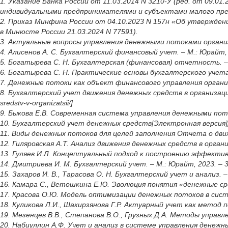
1. Указание Банка России от 11.03.2014 N 3210-У (ред. от 09.0
индивидуальными предпринимателями и субъектами малого пре
2. Приказ Минфина России от 04.10.2023 N 157н «Об утвержде
в Минюсте России 21.03.2024 N 77591).
3. Актуальные вопросы управления денежными потоками организ
4. Алисенов А. С. Бухгалтерский финансовый учет. – М.: Юрайт, 
5. Богатырева С. Н. Бухгалтерская (финансовая) отчетность. – 
6. Богатырева С. Н. Практические основы бухгалтерского учета и
7. Денежные потоки как объект финансового управления органи
8. Бухгалтерский учет движения денежных средств в организации [Эл
sredstv-v-organizatsii/]
9. Быкова Е.В. Современная система управления денежными поток
10. Бухгалтерский учет денежных средств[Электронная версия][Ресу
11. Виды денежных потоков для целей заполнения Отчета о движени
12. Гиляровская А.Т. Анализ движения денежных средств в организ
13. Гуляев И.Л. Концептуальный подход к построению эффектив
14. Дмитриева И. М. Бухгалтерский учет. – М.: Юрайт, 2023. – 3
15. Захаров И. В., Тарасова О. Н. Бухгалтерский учет и анализ. –
16. Камара С., Ветошкина Е.Ю. Эволюция понятия «денежные сре
17. Красова О.Ю. Модель оптимизации денежных потоков в систе
18. Куликова Л.И., Шакирзянова Г.Р. Актуарный учет как метод 
19. Мезенцев В.В., Степанова В.О., Грузных Д.А. Методы управл
20. Набиуллин А.Ф. Учет и анализ в системе управления денежным