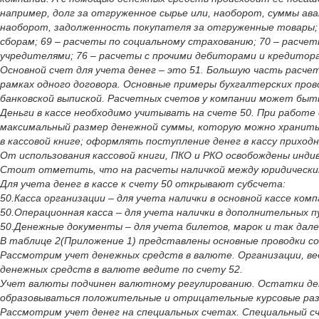
например, долг за отгруженное сырье или, наоборот, суммы ава
наоборот, задолженность покупателя за отгруженные товары; 
сборам; 69 – расчеты по социальному страхованию; 70 – расчет
учредителями; 76 – расчеты с прочими дебиторами и кредитор
Основной счет для учета денег – это 51. Большую часть расче
рамках одного договора. Основные примеры бухгалтерских пров
банковской выпиской. Расчетных счетов у компании может быть
Деньги в кассе необходимо учитывать на счете 50. При работе
максимальный размер денежной суммы, которую можно хранить в
в кассовой книге; оформлять поступление денег в кассу приход
От использования кассовой книги, ПКО и РКО освобождены инд
Стоит отметить, что на расчеты наличкой между юридическими 
Для учета денег в кассе к счету 50 открывают субсчета:
50.Касса организации – для учета налички в основной кассе комп
50.Операционная касса – для учета налички в дополнительных п
50.Денежные документы – для учета билетов, марок и так дале
В таблице 2(Приложение 1) представлены основные проводки со
Рассмотрим учет денежных средств в валюте. Организации, в
денежных средств в валюте ведите по счету 52.
Учет валюты подчинен валютному регулированию. Остатки дене
образовываться положительные и отрицательные курсовые разн
Рассмотрим учет денег на специальных счетах. Специальный сч