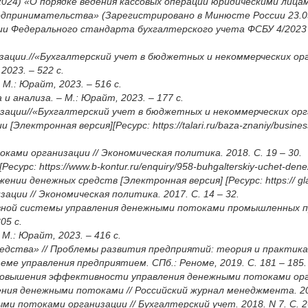
1.2024) «О порядке ведения кассовых операций юридическими лиц
дпринимательства» (Зарегистрировано в Минюсте России 23.05
нии Федерального стандарта бухгалтерского учета ФСБУ 4/202
ации.//«Бухгалтерский учет в бюджетных и некоммерческих орга
2023. – 522 c.
М.: Юрайт, 2023. – 516 c.
 анализа. – М.: Юрайт, 2023. – 177 c.
зации//«Бухгалтерский учет в бюджетных и некоммерческих орга
ектронная версия][Ресурс: https://talari.ru/baza-znaniy/business-a
ами организации // Экономическая политика. 2018. С. 19 – 30.
рс: https://www.b-kontur.ru/enquiry/958-buhgalterskiy-uchet-dene
и денежных средств [Электронная версия] [Ресурс: https:// glavk
ации // Экономическая политика. 2017. С. 14 – 32.
ной системы управления денежными потоками промышленных предп
05 c.
 М.: Юрайт, 2023. – 416 c.
дства» // Проблемы развития предприятий: теория и практика. 2
ме управления предприятием. СПб.: Реноме, 2019. С. 181 – 185.
повышения эффективности управления денежными потоками организ
ения денежными потоками // Российский журнал менеджмента. 2019
и потоками организации // Бухгалтерский учет. 2018. N 7. С. 26