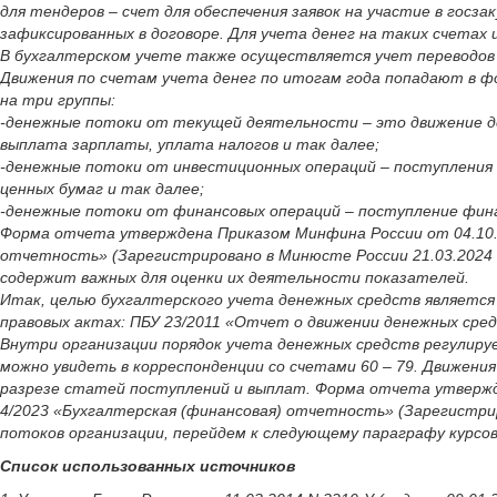
для тендеров – счет для обеспечения заявок на участие в госза
зафиксированных в договоре. Для учета денег на таких счетах 
В бухгалтерском учете также осуществляется учет переводов 
Движения по счетам учета денег по итогам года попадают в 
на три группы:
-денежные потоки от текущей деятельности – это движение де
выплата зарплаты, уплата налогов и так далее;
-денежные потоки от инвестиционных операций – поступления 
ценных бумаг и так далее;
-денежные потоки от финансовых операций – поступление финан
Форма отчета утверждена Приказом Минфина России от 04.10.
отчетность» (Зарегистрировано в Минюсте России 21.03.2024 
содержит важных для оценки их деятельности показателей.
Итак, целью бухгалтерского учета денежных средств является 
правовых актах: ПБУ 23/2011 «Отчет о движении денежных сред
Внутри организации порядок учета денежных средств регулируе
можно увидеть в корреспонденции со счетами 60 – 79. Движен
разрезе статей поступлений и выплат. Форма отчета утвержд
4/2023 «Бухгалтерская (финансовая) отчетность» (Зарегистри
потоков организации, перейдем к следующему параграфу курсо
Список использованных источников