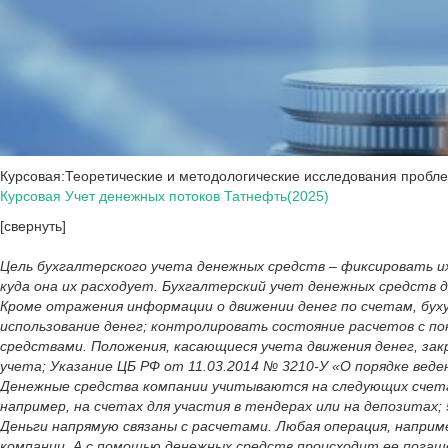
Курсовая:Теоретические и методологические исследования проб
Курсовая Учет денежных потоков Татнефть(2025)
[свернуть]
Цель бухгалтерского учета денежных средств – фиксировать их 
куда она их расходует. Бухгалтерский учет денежных средств 
Кроме отражения информации о движении денег по счетам, бух
использование денег; контролировать состояние расчетов с п
средствами. Положения, касающиеся учета движения денег, зак
учета; Указание ЦБ РФ от 11.03.2014 № 3210-У «О порядке вед
Денежные средства компании учитываются на следующих счетах: 
например, на счетах для участия в тендерах или на депозитах; 
Деньги напрямую связаны с расчетами. Любая операция, напри
компании. А с помощью денежных средств происходит ее погаше