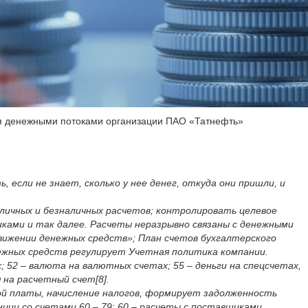
ия денежными потоками организации ПАО «Татнефть»
если не знает, сколько у нее денег, откуда они пришли, и
личных и безналичных расчетов; контролировать целевое
ками и так далее. Расчеты неразрывно связаны с денежными
вижении денежных средств»; План счетов бухгалтерского
нежных средств регулирует Учетная политика компании.
; 52 – валюта на валютных счетах; 55 – деньги на спецсчетах,
я на расчетный счет[8].
ой платы, начисление налогов, формирует задолженность
ии со счетами 60 – 79: 60 – расчеты с поставщиками,