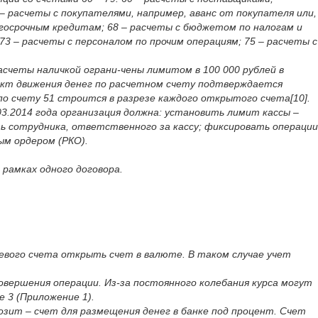
– расчеты с покупателями, например, аванс от покупателя или,
госрочным кредитам; 68 – расчеты с бюджетом по налогам и
3 – расчеты с персоналом по прочим операциям; 75 – расчеты с
асчеты наличкой ограни-чены лимитом в 100 000 рублей в
Факт движения денег по расчетном счету подтверждается
по счету 51 строится в разрезе каждого открытого счета[10].
03.2014 года организация должна: установить лимит кассы –
ь сотрудника, ответственного за кассу; фиксировать операции
ым ордером (РКО).
рамках одного договора.
евого счета открыть счет в валюте. В таком случае учет
ершения операции. Из-за постоянного колебания курса могут
 3 (Приложение 1).
озит – счет для размещения денег в банке под процент. Счет