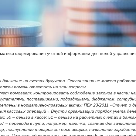
лематики формирования учетной информации для целей управлен
движение на счетах бухучета. Организация не может работать, 
должен помочь ответить на эти вопросы.
учет помогает: контролировать соблюдение законов в части на
окупателями, поставщиками, подрядчиками, бюджетом, сотрудни
реплены в нормативно-правовых актах: ПБУ 23/2011 «Отчет о д
ения кассовых операций». Внутри организации порядок учета де
50 – деньги в кассе; 51 – деньги на расчетных счетах в банках
57 – переводы в пути, например, наличка, сданная для зачислени
мер, поступление товаров от поставщика, начисление заработн
ние. Поэтому «денежные» счета можно увидеть в корреспонденц