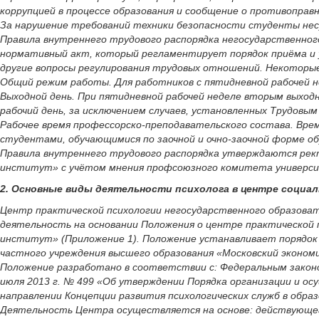
коррупцией в процессе образования и сообщение о противоправ
За нарушение требований техники безопасности студенты несу
Правила внутреннего трудового распорядка негосударственног
нормативный акт, который регламентирует порядок приёма и у
другие вопросы регулирования трудовых отношений. Некоторые
Общий режим работы. Для работников с пятидневной рабочей неде
Выходной день. При пятидневной рабочей неделе вторым выходн
рабочий день, за исключением случаев, установленных Трудовым
Рабочее время профессорско-преподавательского состава. Врем
студентами, обучающимися по заочной и очно-заочной форме об
Правила внутреннего трудового распорядка утверждаются рек
институт» с учётом мнения профсоюзного комитета универс
2. Основные виды деятельности психолога в центре социа
Центр практической психологии негосударственного образова
деятельность на основании Положения о центре практической 
институт» (Приложение 1). Положение устанавливает порядок
частного учреждения высшего образования «Московский эконо
Положение разработано в соответствии с: Федеральным законо
июля 2013 г. № 499 «Об утверждении Порядка организации и 
направлении Концепции развития психологических служб в обр
Деятельность Центра осуществляется на основе: действующе