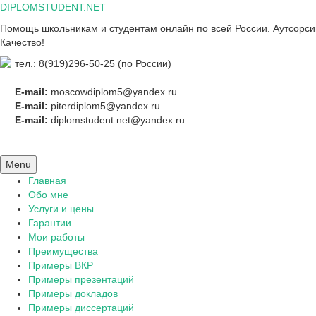
Skip
DIPLOMSTUDENT.NET
to
Помощь школьникам и студентам онлайн по всей России. Аутсорсинг
content
Качество!
тел.: 8(919)296-50-25 (по России)
E-mail:
moscowdiplom5@yandex.ru
E-mail:
piterdiplom5@yandex.ru
E-mail:
diplomstudent.net@yandex.ru
Menu
Главная
Обо мне
Услуги и цены
Гарантии
Мои работы
Преимущества
Примеры ВКР
Примеры презентаций
Примеры докладов
Примеры диссертаций