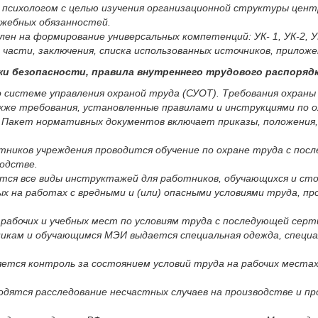
 с психологом с целью изучения организационной структуры цен
ужебных обязанностей.
на формирование универсальных компетенций: УК- 1, УК-2, УК-3, У
части, заключения, списка использованных источников, приложе
ки безопасности, правила внутреннего трудового распорядк
 системе управления охраной труда (СУОТ). Требования охран
кже требования, установленные правилами и инструкциями по 
Пакет нормативных документов включает приказы, положения, 
тников учреждения проводится обучение по охране труда с посл
одстве.
ся все виды инструктажей для работников, обучающихся и сто
х на работах с вредными и (или) опасными условиями труда, п
абочих и учебных мест по условиям труда с последующей серт
никам и обучающимся МЭИ выдается специальная одежда, специа
тся контроль за состоянием условий труда на рабочих местах
дятся расследование несчастных случаев на производстве и пр