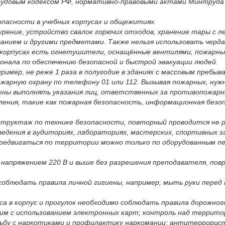
Трудовым кодексом РФ, нормативно-правовыми актами Минтруда
пасности в учебных корпусах и общежитиях.
урение, устройство свалок горючих отходов, хранение тары с 
ванием и другими предметами. Также нельзя использовать черд
 корпусах есть огнетушители, оснащённые вентилями, пожарны
онала по обеспечению безопасной и быстрой эвакуации людей.
имер, не реже 1 раза в полугодие в зданиях с массовым пребыва
арную охрану по телефону 01 или 112. Вызывая пожарных, нужн
ны выполнять указания лиц, ответственных за противопожарное
ления, такие как пожарная безопасность, информационная безо
труктаж по технике безопасности, повторный проводится не ре
дения в аудиториях, лабораториях, мастерских, спортивных за
ередвигаться по территории можно только по оборудованным пе
напряжением 220 В и выше без разрешения преподавателя, пов
блюдать правила личной гигиены, например, мыть руки перед 
са в корпус и прогулок необходимо соблюдать правила дорожног
им с использованием электронных карт; контроль над террито
рьбу с наркотиками и профилактику наркомании; антитеррорист