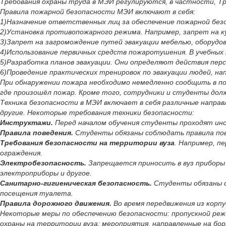
Требования охраны труда в МЭИ регулируются, в частности, 
Правила пожарной безопасности МЭИ включают в себя:
1)Назначение ответственных лиц за обеспечение пожарной безо
2)Установка противопожарного режима. Например, запрет на к
3)Запрет на загромождение путей эвакуации мебелью, оборудо
4)Использование первичных средств пожаротушения. В учебных
5)Разработка планов эвакуации. Они определяют действия перс
6)Проведение практических тренировок по эвакуации людей, напр
При обнаружении пожара необходимо немедленно сообщить в пож
где произошёл пожар. Кроме того, сотрудники и студенты долж
Техника безопасности в МЭИ включает в себя различные направ
другие. Некоторые требования техники безопасности:
Инструктажи.
Перед началом обучения студенты проходят инс
Правила поведения.
Студенты обязаны соблюдать правила пове
Требования безопасности на территории вуза
. Например, п
ограждения.
Электробезопасность.
Запрещается приносить в вуз приборы 
электроприборы и другое.
Санитарно-гигиеническая безопасность.
Студенты обязаны со
посещения туалета.
Правила дорожного движения.
Во время передвижения из корпу
Некоторые меры по обеспечению безопасности: пропускной реж
охраны на территории вуза; мероприятия, направленные на бо