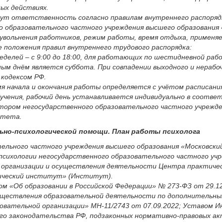
ных действиях.
т ответственность согласно правилам внутреннего распорядка
о образовательного частного учреждения высшего образования
вольнения работников, режим работы, время отдыха, применяе
 положения правил внутреннего трудового распорядка:
лей – с 9:00 до 18:00, для работающих по шестидневной рабочей 
ым днём является суббота. При совпадении выходного и нерабо
 кодексом РФ.
я начала и окончания работы определяется с учётом расписани
учения, рабочий день устанавливается индивидуально в соотве
тором негосударственного образовательного частного учрежде
итета.
льно-психологической помощи. План работы психолога
тельного частного учреждения высшего образования «Московск
психологии негосударственного образовательного частного учр
 организации и осуществления деятельности Центра практичес
мический институт» (Институт).
м «Об образовании в Российской Федерации» № 273-ФЗ от 29.12
осуществления образовательной деятельности по дополнительн
азовательной организации» МН-11/2743 от 07.09.2022; Уставо
го законодательства РФ, подзаконных нормативно-правовых а