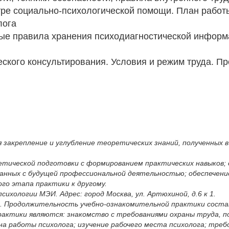
тре социально-психологической помощи. План работ
лога
ные правила хранения психодиагностической инфор
ческого консультирования. Условия и режим труда.
закрепление и углубление теоретических знаний, полученных в
етической подготовки с формированием практических навыков;
занных с будущей профессиональной деятельностью; обеспечени
го этапа практики к другому.
хологии МЭИ. Адрес: город Москва, ул. Артюхиной, д.6 к 1.
025г. Продолжительность учебно-ознакомительной практики сост
рактики являются: знакомство с требованиями охраны труда, п
ана работы психолога; изучение рабочего места психолога; тре