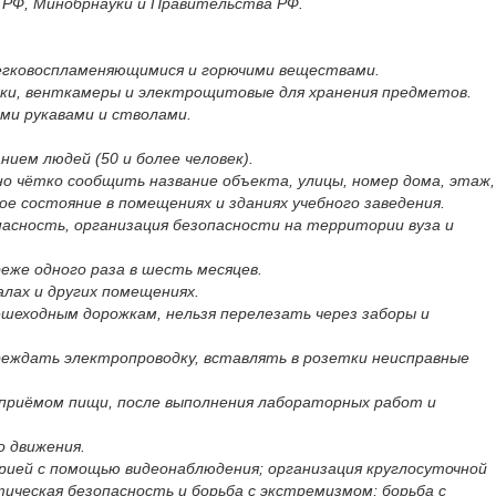
 РФ, Минобрнауки и Правительства РФ.
легковоспламеняющимися и горючими веществами.
аки, венткамеры и электрощитовые для хранения предметов.
ми рукавами и стволами.
нием людей (50 и более человек).
о чётко сообщить название объекта, улицы, номер дома, этаж,
 состояние в помещениях и зданиях учебного заведения.
пасность, организация безопасности на территории вуза и
же одного раза в шесть месяцев.
лах и других помещениях.
шеходным дорожкам, нельзя перелезать через заборы и
реждать электропроводку, вставлять в розетки неисправные
приёмом пищи, после выполнения лабораторных работ и
о движения.
рией с помощью видеонаблюдения; организация круглосуточной
ическая безопасность и борьба с экстремизмом; борьба с