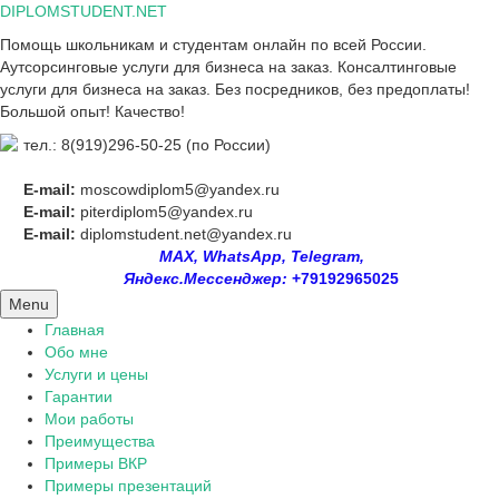
Skip
DIPLOMSTUDENT.NET
to
Помощь школьникам и студентам онлайн по всей России.
content
Аутсорсинговые услуги для бизнеса на заказ. Консалтинговые
услуги для бизнеса на заказ. Без посредников, без предоплаты!
Большой опыт! Качество!
тел.: 8(919)296-50-25 (по России)
E-mail:
moscowdiplom5@yandex.ru
E-mail:
piterdiplom5@yandex.ru
E-mail:
diplomstudent.net@yandex.ru
MAX, WhatsApp, Telegram,
Яндекс.Мессенджер:
+79192965025
Menu
Главная
Обо мне
Услуги и цены
Гарантии
Мои работы
Преимущества
Примеры ВКР
Примеры презентаций