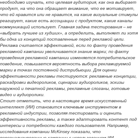
необходимо изучать, кто целевая аудитория, как она выбирает
продукт, на что она обращает внимание, что ее мотивирует,
что ей нравится или не нравится, на какие визуальные стимулы
реагирует, какие есть ассоциации с продуктом, какие каналы
коммуникаций использует. Главная задача тестирования – не
«выбрать лучшее из худших», а определить, выполняет ли хотя
бы одна из концепций поставленные перед рекламой цели.
Реклама считается эффективной, если по факту проведения
рекламной кампании увеличивается знание марки; по факту
проведения рекламной кампании изменяется потребительское
поведение, повышается вероятность выбора рекламируемой
марки в точках постоянной дистрибьюции. Для оценки
эффективности рекламы тестируются: рекламные концепции,
раскадровки видеороликов, сценарии аудиороликов, эскизы
наружной и печатной рекламы, рекламные слоганы, готовые
видео и аудиоролики.
Стоит отметить, что в настоящее время искусственный
интеллект (ИИ) становится ключевым инструментом в
рекламной индустрии, позволяя тестировать и оценить
эффективность рекламы, а также адаптировать контент под
интересы и потребности каждого пользователя. Например,
исследования компании McKinsey показали, что
персонализированные кампании с использованием ИИ