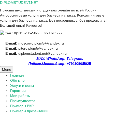
Skip
DIPLOMSTUDENT.NET
to
Помощь школьникам и студентам онлайн по всей России.
content
Аутсорсинговые услуги для бизнеса на заказ. Консалтинговые
услуги для бизнеса на заказ. Без посредников, без предоплаты!
Большой опыт! Качество!
тел.: 8(919)296-50-25 (по России)
E-mail:
moscowdiplom5@yandex.ru
E-mail:
piterdiplom5@yandex.ru
E-mail:
diplomstudent.net@yandex.ru
MAX, WhatsApp, Telegram,
Яндекс.Мессенджер:
+79192965025
Menu
Главная
Обо мне
Услуги и цены
Гарантии
Мои работы
Преимущества
Примеры ВКР
Примеры презентаций