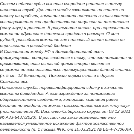
Совсем недавно судьи вынесли очередное решение в пользу
налоговых служб. Для того чтобы сэкономить на ставке по
налогу на прибыль, компания решила подвести выплачиваемое
вознаграждение «за предоставление лицензии на технологию
(«ноу-хау») и роялти». В результате этого, при перечислении
компании «Джонсон» денежных средств в размере 72 млн.
рублей, российская компания как налоговый агент ничего не
перечислила в российский бюджет.
В Соглашении между РФ и Великобританией есть
формулировка, которая сводится к тому, что его положения не
применяются, если основной целью сторон является
стремление воспользоваться преимуществами данной статьи
(п. 5 ст. 12 Конвенции). Похожие нормы есть и в других
Соглашениях.
Налоговые службы переквалифицировали сделку в качестве
выплаты дивидендов. А вознаграждение за пользование
общеизвестными сведениями, которыми компания ранее
бесплатно владела, не может рассматриваться как «ноу-хау»
(постановление АС Восточно-Сибирского округа от 09.12.2021
№ А33-5437/2020). В российском законодательстве это
называется умышленное искажение фактов хозяйственной
деятельности (п. 1 письма ФНС от 10.03.2021 № БВ-4-7/3060@,