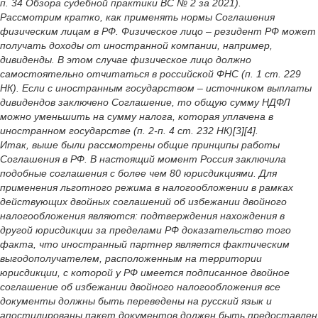
п. 34 Обзора судебной практики ВС № 2 за 2021).
Рассмотрим кратко, как применять нормы Соглашения
физическим лицам в РФ. Физическое лицо – резидент РФ может
получать доходы от иностранной компании, например,
дивиденды. В этом случае физическое лицо должно
самостоятельно отчитаться в российской ФНС (п. 1 ст. 229
НК). Если с иностранным государством – источником выплаты
дивидендов заключено Соглашение, то общую сумму НДФЛ
можно уменьшить на сумму налога, которая уплачена в
иностранном государстве (п. 2-п. 4 ст. 232 НК)[3][4].
Итак, выше были рассмотрены общие принципы работы
Соглашения в РФ. В настоящий момент Россия заключила
подобные соглашения с более чем 80 юрисдикциями. Для
применения льготного режима в налогообложении в рамках
действующих двойных соглашений об избежании двойного
налогообложения являются: подтверждения нахождения в
другой юрисдикции за пределами РФ доказательство того
факта, что иностранный партнер является фактическим
выгодополучателем, расположенным на территории
юрисдикции, с которой у РФ имеется подписанное двойное
соглашение об избежании двойного налогообложения все
документы должны быть переведены на русский язык и
апостилированы пакет документов должен быть предоставлен