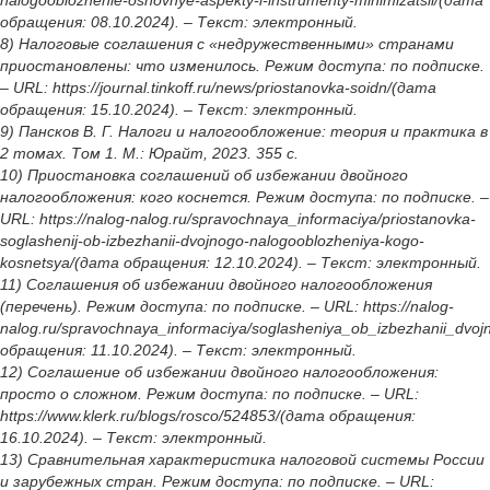
nalogooblozhenie-osnovnye-aspekty-i-instrumenty-minimizatsii/(дата
обращения: 08.10.2024). – Текст: электронный.
8) Налоговые соглашения с «недружественными» странами
приостановлены: что изменилось. Режим доступа: по подписке.
– URL: https://journal.tinkoff.ru/news/priostanovka-soidn/(дата
обращения: 15.10.2024). – Текст: электронный.
9) Пансков В. Г. Налоги и налогообложение: теория и практика в
2 томах. Том 1. М.: Юрайт, 2023. 355 с.
10) Приостановка соглашений об избежании двойного
налогообложения: кого коснется. Режим доступа: по подписке. –
URL: https://nalog-nalog.ru/spravochnaya_informaciya/priostanovka-
soglashenij-ob-izbezhanii-dvojnogo-nalogooblozheniya-kogo-
kosnetsya/(дата обращения: 12.10.2024). – Текст: электронный.
11) Соглашения об избежании двойного налогообложения
(перечень). Режим доступа: по подписке. – URL: https://nalog-
nalog.ru/spravochnaya_informaciya/soglasheniya_ob_izbezhanii_dvo
обращения: 11.10.2024). – Текст: электронный.
12) Соглашение об избежании двойного налогообложения:
просто о сложном. Режим доступа: по подписке. – URL:
https://www.klerk.ru/blogs/rosco/524853/(дата обращения:
16.10.2024). – Текст: электронный.
13) Сравнительная характеристика налоговой системы России
и зарубежных стран. Режим доступа: по подписке. – URL: