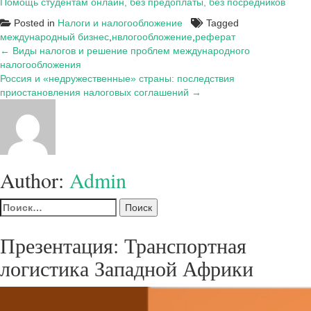
Помощь студентам онлайн, без предоплаты, без посредников
Posted in
Налоги и налогообложение
Tagged
международный бизнес
,
нвлогообложение
,
реферат
Навигация
← Виды налогов и решение проблем международного
налогообложения
по
Россия и «недружественные» страны: последствия
записям
приостановления налоговых соглашений →
Author:
Admin
Найти:
Презентация: Транспортная
логистика Западной Африки