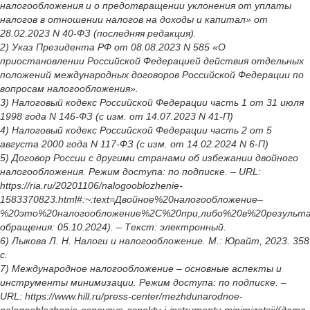
налогообложения и о предотвращении уклонения от уплаты
налогов в отношении налогов на доходы и капитал» от
28.02.2023 N 40-ФЗ (последняя редакция).
2) Указ Президента РФ от 08.08.2023 N 585 «О
приостановлении Российской Федерацией действия отдельных
положений международных договоров Российской Федерации по
вопросам налогообложения».
3) Налоговый кодекс Российской Федерации часть 1 от 31 июля
1998 года N 146-ФЗ (с изм. от 14.07.2023 N 41-П)
4) Налоговый кодекс Российской Федерации часть 2 от 5
августа 2000 года N 117-ФЗ (с изм. от 14.02.2024 N 6-П)
5) Договор России с другими странами об избежании двойного
налогообложения. Режим доступа: по подписке. – URL:
https://ria.ru/20201106/nalogooblozhenie-
1583370823.html#:~:text=Двойное%20налогообложение–
%20это%20налогообложение%2C%20при,либо%20в%20результ
обращения: 05.10.2024). – Текст: электронный.
6) Лыкова Л. Н. Налоги и налогообложение. М.: Юрайт, 2023. 358
с.
7) Международное налогообложение – основные аспекты и
инструменты минимизации. Режим доступа: по подписке. –
URL: https://www.hill.ru/press-center/mezhdunarodnoe-