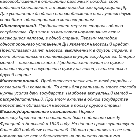
налогообложения в отношении различных доходов, срок
действия Соглашения, а также порядок его прекращения[9].
Для устранения двойного налогообложения пользуются двумя
способами: одностронним и многостронним.
Односторонний.
Предполагает меры со стороны одного
государства. При этом изменяются нормативные акты,
касающиеся налогов, в одной стране. Первым методом
одностороннего устранения ДН является налоговый кредит.
Предполагает зачет налогов, выплаченных в другой стране, в
счет обязательств плательщика внутри государства. Второй
метод – налоговая скидка. Предполагает вычет из суммы
налогов внутри государства сумму на-логов, выплаченных в
другой стране.
Многосторонний.
Предполагает заключение международных
соглашений и конвенций. То есть для реализации этого способа
нужны усилия двух государств. Наиболее актуальный метод –
распределительный. При этом активы в одном государстве
перестают облагаться налогом в пользу другой страны.
Межгосударственные соглашения.
Первое
межгосударственное соглашение было подписано между
Францией и Бельгией в 1843 году. На данное время существует
более 400 подобных соглашений. Однако практически все эти
нормативные акты базируются на принципах оптимума