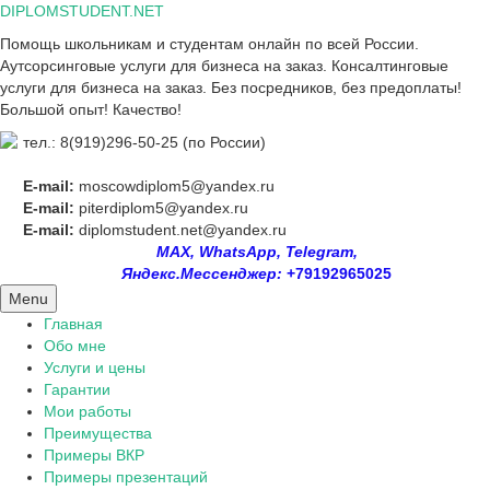
Skip
DIPLOMSTUDENT.NET
to
Помощь школьникам и студентам онлайн по всей России.
content
Аутсорсинговые услуги для бизнеса на заказ. Консалтинговые
услуги для бизнеса на заказ. Без посредников, без предоплаты!
Большой опыт! Качество!
тел.: 8(919)296-50-25 (по России)
E-mail:
moscowdiplom5@yandex.ru
E-mail:
piterdiplom5@yandex.ru
E-mail:
diplomstudent.net@yandex.ru
MAX, WhatsApp, Telegram,
Яндекс.Мессенджер:
+79192965025
Menu
Главная
Обо мне
Услуги и цены
Гарантии
Мои работы
Преимущества
Примеры ВКР
Примеры презентаций