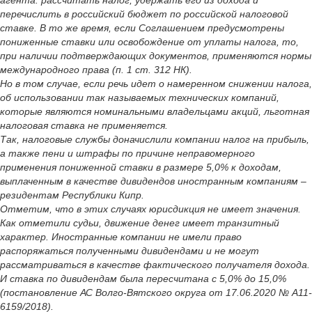
агента: рассчитать налог, удержать его из дохода и
перечислить в российский бюджет по российской налоговой
ставке. В то же время, если Соглашением предусмотрены
пониженные ставки или освобождение от уплаты налога, то,
при наличии подтверждающих документов, применяются нормы
международного права (п. 1 ст. 312 НК).
Но в том случае, если речь идет о намеренном снижении налога,
об использовании так называемых технических компаний,
которые являются номинальными владельцами акций, льготная
налоговая ставка не применяется.
Так, налоговые службы доначислили компании налог на прибыль,
а также пени и штрафы по причине неправомерного
применения пониженной ставки в размере 5,0% к доходам,
выплаченным в качестве дивидендов иностранным компаниям –
резидентам Республики Кипр.
Отметим, что в этих случаях юрисдикция не имеет значения.
Как отметили судьи, движение денег имеет транзитный
характер. Иностранные компании не имели право
распоряжаться полученными дивидендами и не могут
рассматриваться в качестве фактического получателя дохода.
И ставка по дивидендам была пересчитана с 5,0% до 15,0%
(постановление АС Волго-Вятского округа от 17.06.2020 № А11-
6159/2018).