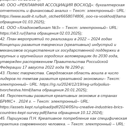
40. ООО «РЕКЛАМНАЯ АССОЦИАЦИЯ ВОСХОД»: бухгалтерская
отчетность и финансовый анализ – Текст: электронный– URL:
https://www.audit-it.ru/buh_otchet/6658074806_ooo-ra-voskhod(дата
обращения 01.03.2025);
41. ООО «Хладокомбинат №3» – Текст: электронный– URL:
https://xk3.ru/(дата обращения 02.03.2025);
42. План мероприятий по реализации в 2022 – 2024 годах
Концепции развития творческих (креативных) индустрий и
механизмов осуществления их государственной поддержки в
крупных и крупнейших городских агломерациях до 2030 года,
утвержден распоряжением Правительства Российской
Федерации 17 августа 2022 года № 2290-р;
43. Полюс творчества. Свердловская область вошла в число
лидеров по темпам развития креативной экономики– Текст:
электронный– URL: https://rg.ru/2024/12/19/reg-urfo/polius-
tvorchestva.html(дата обращения 20.01.2025);
44. Перспективы развития креативных экономик в странах
БРИКС+ . 2024 г. – Текст: электронный– URL:
https://assets.kept.ru/upload/pdf/2024/05/ru-creative-industries-brics-
countries-kept-survey.pdf(дата обращения 10.12.2024);
45. Паршукова П.Н. Креативное потребление как специфическая
практика современного человека. – Текст: электронный – URL: