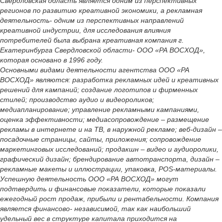
Свердловская область является одним из перспективных
регионов по развитию креативной экономики, а рекламная
деятельность- одним из перспективных направлений
креативной индустрии, для исследования влияния
потребителей была выбрана креативная компания г.
Екатеринбурга Свердловской области- ООО «РА ВОСХОД»,
которая основано в 1996 году.
Основными видами деятельности агентства ООО «РА
ВОСХОД» являются: разработка рекламных идей и креативных
решений для кампаний; создание логотипов и фирменных
стилей; производство аудио и видеороликов;
медиапланирование; управление рекламными кампаниями,
оценка эффективности; медиасопровождение – размещение
рекламы в интернете и на ТВ, в наружной рекламе; веб-дизайн –
посадочные страницы, сайты, приложения; сопровождение
маркетинговых исследований; продакшн – видео и аудиоролики,
графический дизайн; брендирование автотранспорта, дизайн –
рекламные макеты и иллюстрации, упаковка, POS-материалы.
Успешную деятельность ООО «РА ВОСХОД» могут
подтвердить и финансовые показатели, которые показали
ежегодный рост продаж, прибыли и рентабельности. Компания
является финансово- независимой, так как наибольший
удельный вес в структуре капитала приходится на