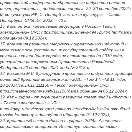
практической конференции «Креативные индустрии региона:
опыт, перспективы, подготовка кадров». 29–30 сентября 2022 /
М-во культуры РФ, С.-Петерб. гос. ин-т культуры. – Санкт-
Петербург: СПбГИК, 2022. – 60 с.
16. Картотека: креативные индустрии в России– Текст:
электронный– URL: https://ncmu.hse.ru/news/494525404.html(дата
обращения 09.12.2024);
17. Концепция развития творческих (креативных) индустрий и
механизмов осуществления их государственной поддержки в
крупных и крупнейших городских агломерациях до 2030 года,
утверждена распоряжением Правительства Российской
Федерации 20 сентября 2021 года № 2613-р.
18. Казакова М.В. Культурные и креативные индустрии: границы
понятий// Креативная экономика. –2020. –Том 14. –№ 11. –doi:
10.18334/ce.14.11.111156 – Текст: электронный– URL:
https://creativeconomy.ru/lib/111156(дата обращения 05.12.2024);
19. Как «цифра» стимулирует развитие креативной индустрии
– Текст: электронный – URL:
https://gipp.ru/reviews/expert-opinions-interviews/kak-tsifra-stimuliruet-
razvitie-kreativnoy-industrii(дата обращения 01.12.2024);
20. Креативный сектор России в цифрах. 2024г. Агентство
стратегических инициатив. Институт статистических