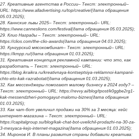
27. Креативные агентства в России– Текст: электронный–
URL: https://www.alladvertising.ru/top/creative/(дата обращения
05.03.2025);
28. Каннские львы 2025– Текст: электронный– URL:
https://www.canneslions.com/festival(дата обращения 05.03.2025);
29. Клио Награды – Текст: электронный– URL:
https://clios.com/the-clio-awards(дата обращения 04.03.2025);
30. Кунгурский мясокомбинат– Текст: электронный– URL:
https://kmpp.ru/(дата обращения 01.03.2025);
31. Креативная концепция рекламной кампании: что это, как
разработать – Текст: электронный– URL:
https://blog.ikraikra.ru/kreativnaya-kontseptsiya-reklamnoi-kampanii-
chto-eto-kak-razrabotat/(дата обращения 01.03.2025);
32. Как мессенджеры помогают малому бизнесу в 2024 году? –
Текст: электронный– URL: https://revvy.ai/blog/tpost/k0ggbe2rg1-
kak-messendzheri-pomogayut-malomu-biznes(дата обращения
01.03.2025);
33. Как чат-бот увеличил продажи на 30% за 3 месяца: кейс
интернет-магазина – Текст: электронный– URL:
https://capitalgroup.su/blog/kak-chat-bot-uvelichil-prodazhi-na-30-za-
3-mesyaca-kejs-internet-magazina(дата обращения 01.03.2025);
34. Миронов И. В планы развития страны добавили креатива: