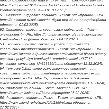
персонализированный маркетинг– Текст: электронный– URL:
https://reffocus.ru/101/tpost/mfxtnv1lk1-sposob-41-tsifrovie-dvoiniki-
klientov-pe(дата обращения 01.03.2025);
51. Создание цифрового двойника– Текст: электронный– URL:
https://d-element.ru/solutions/the-digital-twin-of-the-enterprise/(дата
обращения 01.03.2025);
52. Стратегия развития креативных индустрий. – Текст:
электронный– URL: https://triumph-strategy.ru/strategija-razvitija-
kreativnyh-industrij(дата обращения 04.12.2024);
53. Творческий бизнес: секреты успеха и прибыли для
креативных предпринимателей – Текст: электронный– URL:
https://www.finversia.ru/publication/experts/tvorcheskii-biznes-sekrety-
uspekha-i-pribyli-dlya-kreativnykh-predprinimatelei-146726?
bx_sender_conversion_id=326659(дата обращения 12.12.2024);
54. Толкачев С.В.Влияние искусственного интеллекта на
креативные индустрии: тенденции и перспективы– Текст:
электронный – URL: https://apni.ru/article/8587-vliyanie-
iskusstvennogo-intellekta-na-kreativ(дата обращения 01.12.2024);
55. Уральские авиалинии– Текст: электронный– URL:
https://www.uralairlines.ru/(дата обращения 28.02.2025);
56. Фестиваль «Каннские Львы» – Текст: электронный– URL:
https://www.calend.ru/holidays/0/0/1359/(дата обращения
27.02.2025);