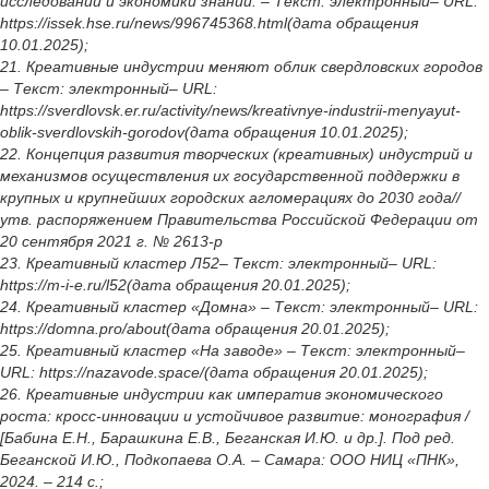
исследований и экономики знаний. – Текст: электронный– URL:
https://issek.hse.ru/news/996745368.html(дата обращения
10.01.2025);
21. Креативные индустрии меняют облик свердловских городов
– Текст: электронный– URL:
https://sverdlovsk.er.ru/activity/news/kreativnye-industrii-menyayut-
oblik-sverdlovskih-gorodov(дата обращения 10.01.2025);
22. Концепция развития творческих (креативных) индустрий и
механизмов осуществления их государственной поддержки в
крупных и крупнейших городских агломерациях до 2030 года//
утв. распоряжением Правительства Российской Федерации от
20 сентября 2021 г. № 2613-р
23. Креативный кластер Л52– Текст: электронный– URL:
https://m-i-e.ru/l52(дата обращения 20.01.2025);
24. Креативный кластер «Домна» – Текст: электронный– URL:
https://domna.pro/about(дата обращения 20.01.2025);
25. Креативный кластер «На заводе» – Текст: электронный–
URL: https://nazavode.space/(дата обращения 20.01.2025);
26. Креативные индустрии как императив экономического
роста: кросс-инновации и устойчивое развитие: монография /
[Бабина Е.Н., Барашкина Е.В., Беганская И.Ю. и др.]. Под ред.
Беганской И.Ю., Подкопаева О.А. – Самара: ООО НИЦ «ПНК»,
2024. – 214 с.;