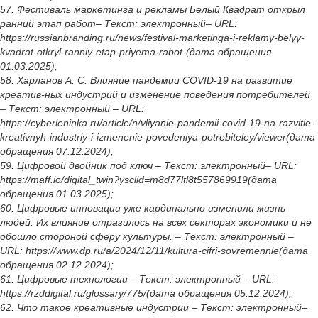
57. Фестиваль маркетинга и рекламы Белый Квадрат открыл
ранний этап работ– Текст: электронный– URL:
https://russianbranding.ru/news/festival-marketinga-i-reklamy-belyy-
kvadrat-otkryl-ranniy-etap-priyema-rabot-(дата обращения
01.03.2025);
58. Харланов А. С. Влияние пандемии COVID-19 на развитие
креатив-ных индустрий и изменение поведения потребителей
– Текст: электронный – URL:
https://cyberleninka.ru/article/n/vliyanie-pandemii-covid-19-na-razvitie-
kreativnyh-industriy-i-izmenenie-povedeniya-potrebiteley/viewer(дата
обращения 07.12.2024);
59. Цифровой двойник под ключ – Текст: электронный– URL:
https://maff.io/digital_twin?ysclid=m8d77ltl8t557869919(дата
обращения 01.03.2025);
60. Цифровые инновации уже кардинально изменили жизнь
людей. Их влияние отразилось на всех секторах экономики и не
обошло стороной сферу культуры. – Текст: электронный –
URL: https://www.dp.ru/a/2024/12/11/kultura-cifri-sovremennie(дата
обращения 02.12.2024);
61. Цифровые технологии – Текст: электронный – URL:
https://rzddigital.ru/glossary/775/(дата обращения 05.12.2024);
62. Что такое креативные индустрии – Текст: электронный–