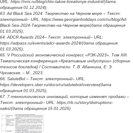
URL: https://nris.ru/blog/chto-takoe-kreativnye-industrii/(дата
обращения 01.12.2024);
63. Ad Black Sea 2024: Творчество на Черном море – Текст:
электронный– URL: https://www.georgianholidays.com/ru/blog/Ad-
Black-Sea-2024-Творчество-на-Черном-море(дата обращения
01.03.2025);
64. ADCR Awards 2024– Текст: электронный– URL:
https://adpass.ru/events/adcr-awards-2024/(дата обращения
01.03.2025);
65. V Российский экономический конгресс «РЭК-2023». Том XIII.
Тематическая конференция «Креативные индустрии» (сборник
тезисов докладов) / Составители: Т. В. Абанкина, Е. Э.
Чуковская. – М., 2023.
66. SaluteBot – Текст: электронный– URL:
https://developers.sber.ru/docs/ru/salutebot/overview(дата
обращения 01.03.2025);
67. 7 технологических инноваций, которые изменят продажи –
Текст: электронный– URL: https://rb.ru/story/distruptions-
sales/(дата обращения 15.01.2025).