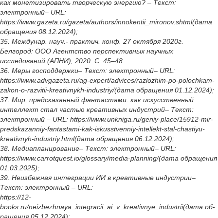
как монетизировать творческую энергию? – Текст:
электронный– URL:
https://www.gazeta.ru/gazeta/authors/innokentii_mironov.shtml(дата
обращения 08.12.2024);
35. Междунар. науч.- практич. конф. 27 октября 2020г.
Белгород: ООО Агентство перспективных научных
исследований (АПНИ), 2020. С. 45–48.
36. Меры господдержки– Текст: электронный– URL:
https://www.advgazeta.ru/ag-expert/advices/razlozhim-po-polochkam-
zakon-o-razvitii-kreativnykh-industriy/(дата обращения 01.12.2024);
37. Мир, предсказанный фантастами: как искусственный
интеллект стал частью креативных индустрий– Текст:
электронный – URL: https://www.unkniga.ru/geniy-place/15912-mir-
predskazanniy-fantastami-kak-iskusstvenniy-intellekt-stal-chastiyu-
kreativnyh-industriy.html(дата обращения 06.12.2024);
38. Медиапланирование– Текст: электронный– URL:
https://www.carrotquest.io/glossary/media-planning/(дата обращения
01.03.2025);
39. Неизбежная интеграции ИИ в креативные индустрии–
Текст: электронный – URL:
https://12-
books.ru/neizbezhnaya_integracii_ai_v_kreativnye_industrii(дата об-
ращения 05.12.2024);