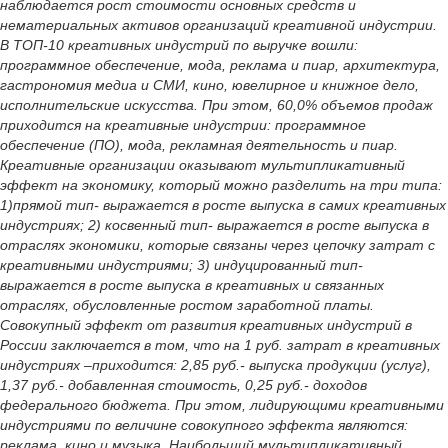
наблюдается рост стоимости основных средств и
нематериальных активов организаций креативной индустрии.
В ТОП-10 креативных индустрий по выручке вошли:
программное обеспечение, мода, реклама и пиар, архитектура,
гастрономия медиа и СМИ, кино, ювелирное и книжное дело,
исполнительские искусства. При этом, 60,0% объемов продаж
приходится на креативные индустрии: программное
обеспечение (ПО), мода, рекламная деятельность и пиар.
Креативные организации оказывают мультипликативный
эффект на экономику, который можно разделить на три типа:
1)прямой тип- выражается в росте выпуска в самих креативных
индустриях; 2) косвенный тип- выражается в росте выпуска в
отраслях экономики, которые связаны через цепочку затрат с
креативными индустриями; 3) индуцированный тип-
выражается в росте выпуска в креативных и связанных
отраслях, обусловленные ростом заработной платы.
Совокупный эффект от развития креативных индустрий в
России заключается в том, что на 1 руб. затрат в креативных
индустриях –приходится: 2,85 руб.- выпуска продукции (услуг),
1,37 руб.- добавленная стоимость, 0,25 руб.- доходов
федерального бюджета. При этом, лидирующими креативными
индустриями по величине совокупного эффекта являются:
реклама, кино и музыка. Наибольший мультипликативный