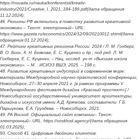
https://nsuada.ru/nauka/konferentsii/kreativ-
industry/2021/Creative_I_2021_184-189.pdf(дата обращения
11.12.2024);
46. Регионы РФ включились в повестку развития креативной
экономики – Текст: электронный– URL:
https://www.gazeta.ru/economics/2024/12/09/20210012.shtml(дата
обращения 01.12.2024);
47. Рейтинг креативных регионов России: 2024 / Л. М. Гохберг,
В. О. Боос; К. Н. Боякова, Е. С. Куценко и др.; под ред. Л. М.
Гохберга, Е. С. Куценко; – Нац. исслед. ун-т «Высшая школа
экономики». – М. : ИСИЭЗ ВШЭ, 2025. – 198 с.
48. Развитие креативных индустрий в современном мире:
материалы Международной научно-практической конференции,
Новосибирск, 27–30 апреля 2021 г. [в рамках программы V
Международного фестиваля дизайна «Красный проспект»] /
Новосибирский государственный университет архитектуры,
дизайна и искусств имени А.Д. Крячкова; составители: Г.Б.
Паршукова, Е.А. Груздева. – Новосибирск, 2021.
49. РА Восход. Официальный сайт компании– Текст:
электронный– URL: https://voskhod.agency/(дата обращения
01.03.2025);
50. Способ 41. Цифровые двойники клиентов: