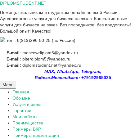
Skip
DIPLOMSTUDENT.NET
to
Помощь школьникам и студентам онлайн по всей России.
content
Аутсорсинговые услуги для бизнеса на заказ. Консалтинговые
услуги для бизнеса на заказ. Без посредников, без предоплаты!
Большой опыт! Качество!
тел.: 8(919)296-50-25 (по России)
E-mail:
moscowdiplom5@yandex.ru
E-mail:
piterdiplom5@yandex.ru
E-mail:
diplomstudent.net@yandex.ru
MAX, WhatsApp, Telegram,
Яндекс.Мессенджер:
+79192965025
Menu
Главная
Обо мне
Услуги и цены
Гарантии
Мои работы
Преимущества
Примеры ВКР
Примеры презентаций