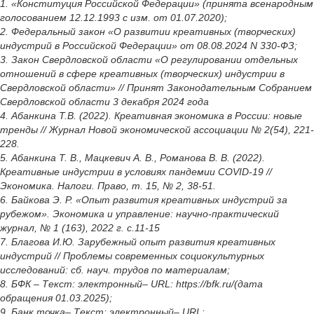
1. «Конституция Российской Федерации» (принята всенародным
голосованием 12.12.1993 с изм. от 01.07.2020);
2. Федеральный закон «О развитии креативных (творческих)
индустрий в Российской Федерации» от 08.08.2024 N 330-ФЗ;
3. Закон Свердловской области «О регулировании отдельных
отношений в сфере креативных (творческих) индустрии в
Свердловской области» // Принят Законодательным Собранием
Свердловской области 3 декабря 2024 года
4. Абанкина Т.В. (2022). Креативная экономика в России: новые
тренды // Журнал Новой экономической ассоциации № 2(54), 221-
228.
5. Абанкина Т. В., Мацкевич А. В., Романова В. В. (2022).
Креативные индустрии в условиях пандемии COVID-19 //
Экономика. Налоги. Право, т. 15, № 2, 38-51.
6. Байкова Э. Р. «Опыт развития креативных индустрий за
рубежом». Экономика и управление: научно-практический
журнал, № 1 (163), 2022 г. с.11-15
7. Благова И.Ю. Зарубежный опыт развития креативных
индустрий // Проблемы современных социокультурных
исследований: сб. науч. трудов по материалам;
8. БФК – Текст: электронный– URL: https://bfk.ru/(дата
обращения 01.03.2025);
9. Банк точка– Текст: электронный– URL: