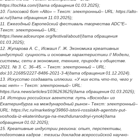
https://tochka.com/(дата обращения 01.03.2025);
10. Голосовой бот «Аlto» – Текст: электронный– URL: https://alto-
ai.ru/(дата обращения 11.03.2025);
11. Ежегодный Европейский фестиваль творчества ADC*E–
Текст: электронный– URL:
https://www.adceurope.org/festival/about/(дата обращения
01.03.2025);
12. Жупарова А. С., Исмаил Г. Ж. Экономика креативных
индустрий: сущность и основные характеристики // Модели,
системы, сети в экономике, технике, природе и обществе.
2021. № 3. С. 36–45. – Текст: электронный – URL:
doi:10.21685/2227-8486-2021-3-4(дата обращения 01.12.2024).
13. Искусство создавать иллюзии. «У них есть что-то, чего у
нас нет» – Текст: электронный– URL:
https://ura.news/articles/1036263625(дата обращения 01.03.2025);
14. Истории российских агентств: путь «Восхода» из
Екатеринбурга на международный рынок– Текст: электронный–
URL: https://vc.ru/marketing/39860-istorii-rossiiskih-agentstv-put-
voshoda-iz-ekaterinburga-na-mezhdunarodnyi-rynok(дата
обращения 01.02.2025);
15. Креативные индустрии региона: опыт, перспективы,
подготовка кадров : тезисы докладов всероссийской научно-