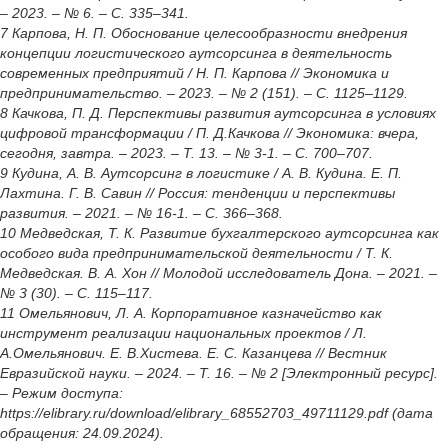
– 2023. – № 6. – С. 335–341.
7 Карпова, Н. П. Обоснование целесообразности внедрения
концепции логистического аутсорсинга в деятельность
современных предприятий / Н. П. Карпова // Экономика и
предпринимательство. – 2023. – № 2 (151). – С. 1125–1129.
8 Качкова, П. Д. Перспективы развития аутсорсинга в условиях
цифровой трансформации / П. Д.Качкова // Экономика: вчера,
сегодня, завтра. – 2023. – Т. 13. – № 3-1. – С. 700–707.
9 Кудина, А. В. Аутсорсинг в логистике / А. В. Кудина. Е. П.
Лахтина. Г. В. Савин // Россия: тенденции и перспективы
развития. – 2021. – № 16-1. – С. 366–368.
10 Медведская, Т. К. Развитие бухгалтерского аутсорсинга как
особого вида предпринимательской деятельности / Т. К.
Медведская. В. А. Хон // Молодой исследователь Дона. – 2021. –
№ 3 (30). – С. 115–117.
11 Омельянович, Л. А. Корпоративное казначейство как
инструмент реализации национальных проектов / Л.
А.Омельянович. Е. В.Хистева. Е. С. Казанцева // Вестник
Евразийской науки. – 2024. – Т. 16. – № 2 [Электронный ресурс].
– Режим доступа:
https://elibrary.ru/download/elibrary_68552703_49711129.pdf (дата
обращения: 24.09.2024).