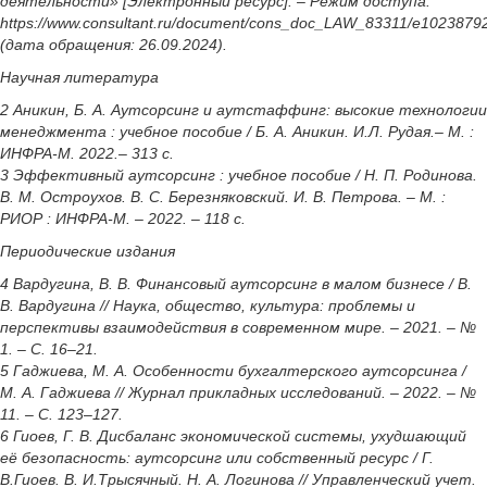
деятельности» [Электронный ресурс]. – Режим доступа:
https://www.consultant.ru/document/cons_doc_LAW_83311/e102387
(дата обращения: 26.09.2024).
Научная литература
2 Аникин, Б. А. Аутсорсинг и аутстаффинг: высокие технологии
менеджмента : учебное пособие / Б. А. Аникин. И.Л. Рудая.– М. :
ИНФРА-М. 2022.– 313 с.
3 Эффективный аутсорсинг : учебное пособие / Н. П. Родинова.
В. М. Остроухов. В. С. Березняковский. И. В. Петрова. – М. :
РИОР : ИНФРА-М. – 2022. – 118 с.
Периодические издания
4 Вардугина, В. В. Финансовый аутсорсинг в малом бизнесе / В.
В. Вардугина // Наука, общество, культура: проблемы и
перспективы взаимодействия в современном мире. – 2021. – №
1. – С. 16–21.
5 Гаджиева, М. А. Особенности бухгалтерского аутсорсинга /
М. А. Гаджиева // Журнал прикладных исследований. – 2022. – №
11. – С. 123–127.
6 Гиоев, Г. В. Дисбаланс экономической системы, ухудшающий
её безопасность: аутсорсинг или собственный ресурс / Г.
В.Гиоев. В. И.Трысячный. Н. А. Логинова // Управленческий учет.