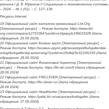
региона / Д. В. Юренков // Социальные и экономические системы.
– 2024. – № 1 (51). – С. 127–139.
Ресурсы Internet
19 Официальный сайт каталога организаций List-Org
[Электронный ресурс]. – Режим доступа: https://www.list-
org.com/company/12753364?ysclid=m1kjwjuylz336633328 (дата
обращения: 25.09.2024).
20 Официальный сайт Космин групп [Электронный ресурс]. –
Режим доступа: https://космин-групп.рф/sevastopol/buhgalterskie-
uslugi/buhgalterskij-autsorsing/?ysclid=m19n8ejt3e321181150 (дата
обращения: 28.09.2024).
21 Официальный сайт Финансовый директор [Электронный
ресурс]. – Режим доступа: https://fin-dir.com/0 (дата обращения:
28.09.2024).
22 Официальный сайт FINCLEVER [Электронный ресурс]. –
Режим доступа: https://fin-clever.ru/ (дата обращения:
28.09.2024).
23 Официальный сайт HeadHunter [Электронный ресурс]. –
Режим доступа: https://yalta.hh.ru/vacancies/bukhgalter (дата
обращения: 27.09.2024).
Приложение А.Таблица 2.2 – Анализ основных финансово-