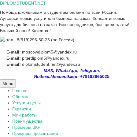
Skip
DIPLOMSTUDENT.NET
to
Помощь школьникам и студентам онлайн по всей России.
content
Аутсорсинговые услуги для бизнеса на заказ. Консалтинговые
услуги для бизнеса на заказ. Без посредников, без предоплаты!
Большой опыт! Качество!
тел.: 8(919)296-50-25 (по России)
E-mail:
moscowdiplom5@yandex.ru
E-mail:
piterdiplom5@yandex.ru
E-mail:
diplomstudent.net@yandex.ru
MAX, WhatsApp, Telegram,
Яндекс.Мессенджер:
+79192965025
Menu
Главная
Обо мне
Услуги и цены
Гарантии
Мои работы
Преимущества
Примеры ВКР
Примеры презентаций