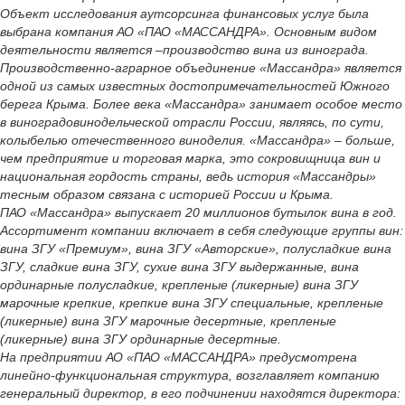
Объект исследования аутсорсинга финансовых услуг была
выбрана компания АО «ПАО «МАССАНДРА». Основным видом
деятельности является –производство вина из винограда.
Производственно-аграрное объединение «Массандра» является
одной из самых известных достопримечательностей Южного
берега Крыма. Более века «Массандра» занимает особое место
в виноградовинодельческой отрасли России, являясь, по сути,
колыбелью отечественного виноделия. «Массандра» – больше,
чем предприятие и торговая марка, это сокровищница вин и
национальная гордость страны, ведь история «Массандры»
тесным образом связана с историей России и Крыма.
ПАО «Массандра» выпускает 20 миллионов бутылок вина в год.
Ассортимент компании включает в себя следующие группы вин:
вина ЗГУ «Премиум», вина ЗГУ «Авторские», полусладкие вина
ЗГУ, сладкие вина ЗГУ, сухие вина ЗГУ выдержанные, вина
ординарные полусладкие, крепленые (ликерные) вина ЗГУ
марочные крепкие, крепкие вина ЗГУ специальные, крепленые
(ликерные) вина ЗГУ марочные десертные, крепленые
(ликерные) вина ЗГУ ординарные десертные.
На предприятии АО «ПАО «МАССАНДРА» предусмотрена
линейно-функциональная структура, возглавляет компанию
генеральный директор, в его подчинении находятся директора: