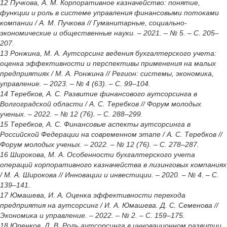
12 Пучкова, А. М. Корпоративное казначейство: понятие,
функции и роль в системе управления финансовыми потоками
компании / А. М. Пучкова // Гуманитарные, социально-
экономические и общественные науки. – 2021. – № 5. – С. 205–
207.
13 Ронжина, М. А. Аутсорсинг ведения бухгалтерского учета:
оценка эффективности и перспективы применения на малых
предприятиях / М. А. Ронжина // Регион: системы, экономика,
управление. – 2023. – № 4 (63). – С. 99–104.
14 Теребков, А. С. Развитие финансового аутсорсинга в
Волгоградской области / А. С. Теребков // Форум молодых
ученых. – 2022. – № 12 (76). – С. 288–299.
15 Теребков, А. С. Финансовые аспекты аутсорсинга в
Российской Федерации на современном этапе / А. С. Теребков //
Форум молодых ученых. – 2022. – № 12 (76). – С. 278–287.
16 Широкова, М. А. Особенности бухгалтерского учета
операций корпоративного казначейства в лизинговых компаниях
/ М. А. Широкова // Инновации и инвестиции. – 2020. – № 4. – С.
139–141.
17 Юмашева, И. А. Оценка эффективности перехода
предприятия на аутсорсинг / И. А. Юмашева. Д. С. Семенова //
Экономика и управление. – 2022. – № 2. – С. 159–175.
18 Юренков, Д. В. Роль аутсорсинга в инновационном развитии