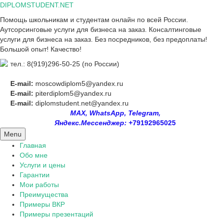
Skip
DIPLOMSTUDENT.NET
to
Помощь школьникам и студентам онлайн по всей России.
content
Аутсорсинговые услуги для бизнеса на заказ. Консалтинговые
услуги для бизнеса на заказ. Без посредников, без предоплаты!
Большой опыт! Качество!
тел.: 8(919)296-50-25 (по России)
E-mail:
moscowdiplom5@yandex.ru
E-mail:
piterdiplom5@yandex.ru
E-mail:
diplomstudent.net@yandex.ru
MAX, WhatsApp, Telegram,
Яндекс.Мессенджер:
+79192965025
Menu
Главная
Обо мне
Услуги и цены
Гарантии
Мои работы
Преимущества
Примеры ВКР
Примеры презентаций