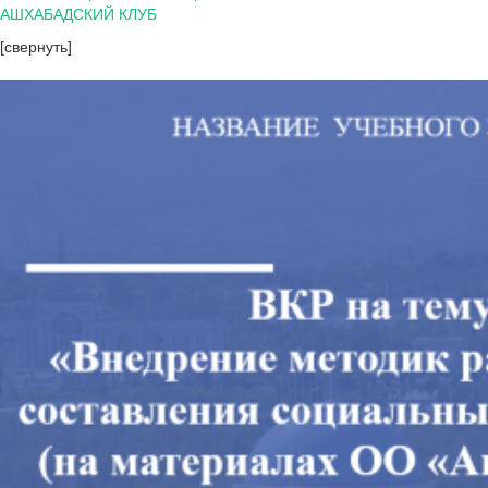
АШХАБАДСКИЙ КЛУБ
[свернуть]