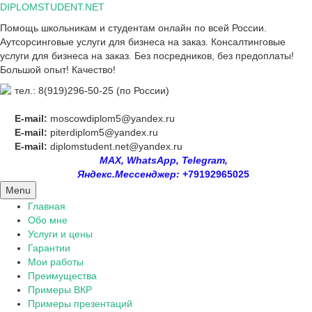
Skip
DIPLOMSTUDENT.NET
to
Помощь школьникам и студентам онлайн по всей России.
content
Аутсорсинговые услуги для бизнеса на заказ. Консалтинговые
услуги для бизнеса на заказ. Без посредников, без предоплаты!
Большой опыт! Качество!
тел.: 8(919)296-50-25 (по России)
E-mail:
moscowdiplom5@yandex.ru
E-mail:
piterdiplom5@yandex.ru
E-mail:
diplomstudent.net@yandex.ru
MAX, WhatsApp, Telegram,
Яндекс.Мессенджер:
+79192965025
Menu
Главная
Обо мне
Услуги и цены
Гарантии
Мои работы
Преимущества
Примеры ВКР
Примеры презентаций