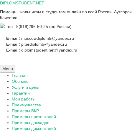
Skip
DIPLOMSTUDENT.NET
to
Помощь школьникам и студентам онлайн по всей России. Аутсорсинг
content
Качество!
тел.: 8(919)296-50-25 (по России)
E-mail:
moscowdiplom5@yandex.ru
E-mail:
piterdiplom5@yandex.ru
E-mail:
diplomstudent.net@yandex.ru
Menu
Главная
Обо мне
Услуги и цены
Гарантии
Мои работы
Преимущества
Примеры ВКР
Примеры презентаций
Примеры докладов
Примеры диссертаций