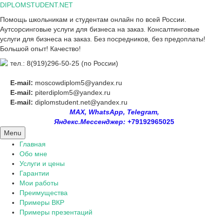
Skip
DIPLOMSTUDENT.NET
to
Помощь школьникам и студентам онлайн по всей России.
content
Аутсорсинговые услуги для бизнеса на заказ. Консалтинговые
услуги для бизнеса на заказ. Без посредников, без предоплаты!
Большой опыт! Качество!
тел.: 8(919)296-50-25 (по России)
E-mail:
moscowdiplom5@yandex.ru
E-mail:
piterdiplom5@yandex.ru
E-mail:
diplomstudent.net@yandex.ru
MAX, WhatsApp, Telegram,
Яндекс.Мессенджер:
+79192965025
Menu
Главная
Обо мне
Услуги и цены
Гарантии
Мои работы
Преимущества
Примеры ВКР
Примеры презентаций