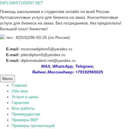
Skip
DIPLOMSTUDENT.NET
to
Помощь школьникам и студентам онлайн по всей России.
content
Аутсорсинговые услуги для бизнеса на заказ. Консалтинговые
услуги для бизнеса на заказ. Без посредников, без предоплаты!
Большой опыт! Качество!
тел.: 8(919)296-50-25 (по России)
E-mail:
moscowdiplom5@yandex.ru
E-mail:
piterdiplom5@yandex.ru
E-mail:
diplomstudent.net@yandex.ru
MAX, WhatsApp, Telegram,
Яндекс.Мессенджер:
+79192965025
Menu
Главная
Обо мне
Услуги и цены
Гарантии
Мои работы
Преимущества
Примеры ВКР
Примеры презентаций