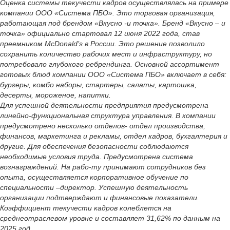
Оценка системы текучести кадров осуществлялась на примере
компании ООО «Система ПБО». Это торговая организация,
работающая под брендом «Вкусно -и точка». Бренд «Вкусно – и
точка» официально стартовал 12 июня 2022 года, став
преемником McDonald’s в России. Это решение позволило
сохранить количество рабочих мест и инфраструктуру, но
потребовало глубокого ребрендинга. Основной ассортимент
готовых блюд компании ООО «Система ПБО» включает в себя:
бургеры, комбо наборы, стартеры, салаты, картошка,
десерты, мороженое, напитки.
Для успешной деятельности предприятия предусмотрена
линейно-функциональная структура управления. В компании
предусмотрено несколько отделов- отдел производства,
финансов, маркетинга и рекламы, отдел кадров, бухгалтерия и
другие. Для обеспечения безопасности соблюдаются
необходимые условия труда. Предусмотрена система
вознаграждений. На рабо-ту принимают сотрудников без
опыта, осуществляется корпоративное обучение по
специальности –директор. Успешную деятельность
организации подтверждают и финансовые показатели.
Коэффициент текучести кадров колеблется на
среднеотраслевом уровне и составляет 31,62% по данным на
2025 год.