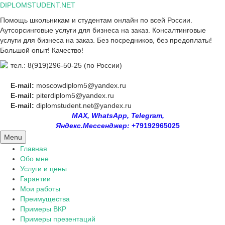
Skip
DIPLOMSTUDENT.NET
to
Помощь школьникам и студентам онлайн по всей России.
content
Аутсорсинговые услуги для бизнеса на заказ. Консалтинговые
услуги для бизнеса на заказ. Без посредников, без предоплаты!
Большой опыт! Качество!
тел.: 8(919)296-50-25 (по России)
E-mail:
moscowdiplom5@yandex.ru
E-mail:
piterdiplom5@yandex.ru
E-mail:
diplomstudent.net@yandex.ru
MAX, WhatsApp, Telegram,
Яндекс.Мессенджер:
+79192965025
Menu
Главная
Обо мне
Услуги и цены
Гарантии
Мои работы
Преимущества
Примеры ВКР
Примеры презентаций